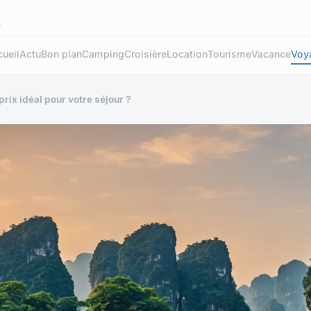
s
ueil
Actu
Bon plan
Camping
Croisière
Location
Tourisme
Vacance
Voy
prix idéal pour votre séjour ?