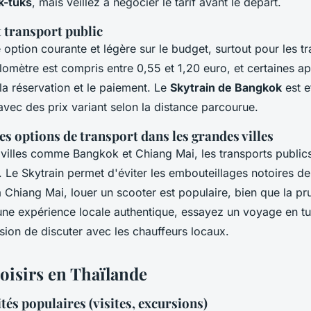
k-tuks
, mais veillez à négocier le tarif avant le départ.
t transport public
 option courante et légère sur le budget, surtout pour les tr
lomètre est compris entre 0,55 et 1,20 euro, et certaines ap
 la réservation et le paiement. Le
Skytrain de Bangkok
est e
, avec des prix variant selon la distance parcourue.
 options de transport dans les grandes villes
villes comme Bangkok et Chiang Mai, les transports publics 
s. Le Skytrain permet d'éviter les embouteillages notoires d
à Chiang Mai, louer un scooter est populaire, bien que la pr
 une expérience locale authentique, essayez un voyage en tu
ion de discuter avec les chauffeurs locaux.
 loisirs en Thaïlande
tés populaires (visites, excursions)