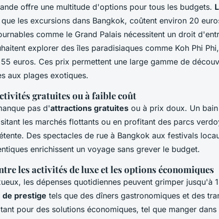
lande offre une multitude d'options pour tous les budgets.
L
es que les excursions dans Bangkok, coûtent environ 20 eur
tournables comme le Grand Palais nécessitent un droit d'ent
haitent explorer des îles paradisiaques comme Koh Phi Phi,
e 55 euros. Ces prix permettent une large gamme de découv
s aux plages exotiques.
tivités gratuites ou à faible coût
manque pas d'
attractions gratuites
ou à prix doux. Un bain 
isitant les marchés flottants ou en profitant des parcs verdo
tente. Des spectacles de rue à Bangkok aux festivals loca
ntiques enrichissent un voyage sans grever le budget.
re les activités de luxe et les options économiques
xueux, les dépenses quotidiennes peuvent grimper jusqu'à 
é de prestige
tels que des dîners gastronomiques et des tran
tant pour des solutions économiques, tel que manger dans