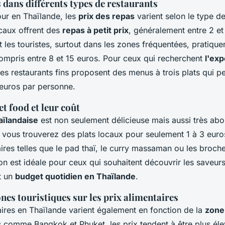
 dans différents types de restaurants
our en Thaïlande, les
prix des repas
varient selon le type de
caux offrent des
repas à petit prix
, généralement entre 2 et
t les touristes, surtout dans les zones fréquentées, pratiquen
ompris entre 8 et 15 euros. Pour ceux qui recherchent
l'ex
 les restaurants fins proposent des menus à trois plats qui p
 euros par personne.
t food et leur coût
aïlandaise
est non seulement délicieuse mais aussi très abo
s, vous trouverez des plats locaux pour seulement 1 à 3 euro
aires telles que le pad thaï, le curry massaman ou les broch
ion est idéale pour ceux qui souhaitent découvrir les saveur
t un
budget quotidien en Thaïlande
.
ones touristiques sur les prix alimentaires
taires en Thaïlande varient également en fonction de la
zone
 comme Bangkok et Phuket, les prix tendent à être plus éle