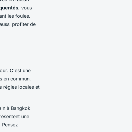
équentés
, vous
nt les foules.
aussi profiter de
ur. C'est une
rts en commun.
 règles locales et
ain à Bangkok
ésentent une
e. Pensez