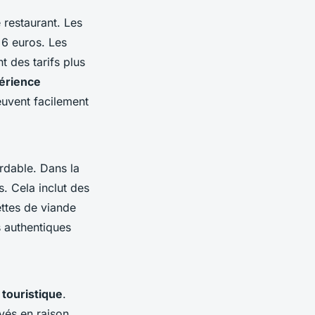
 restaurant. Les
 6 euros. Les
t des tarifs plus
périence
euvent facilement
rdable. Dans la
s. Cela inclut des
ettes de viande
s authentiques
 touristique
.
vés en raison