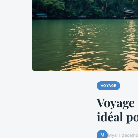
VOYAGE
Voyage 
idéal p
M
Mya
11 décem