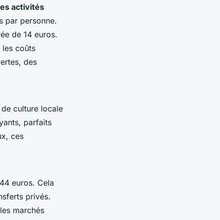
es activités
os par personne.
rée de 14 euros.
 les coûts
ertes, des
de culture locale
yants, parfaits
ux, ces
144 euros. Cela
sferts privés.
 les marchés