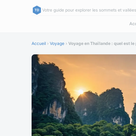
Votre guide pour explorer les sommets et vallée
Acc
Accueil
›
Voyage
›
Voyage en Thaïlande : quel est le 