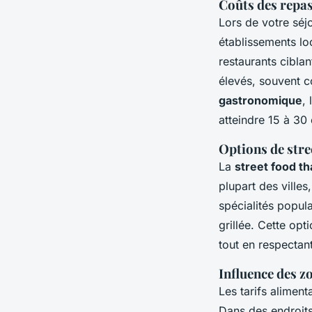
Coûts des repas
Lors de votre séj
établissements lo
restaurants ciblan
élevés, souvent c
gastronomique
,
atteindre 15 à 30
Options de stree
La
street food th
plupart des ville
spécialités popul
grillée. Cette opt
tout en respectan
Influence des z
Les tarifs alimen
Dans des endroits