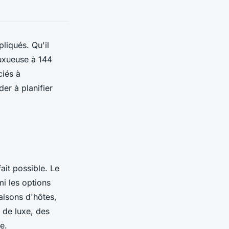
liqués. Qu'il
uxueuse à 144
ciés à
der à planifier
ait possible. Le
i les options
aisons d'hôtes,
 de luxe, des
e.