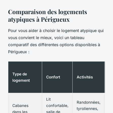
Comparaison des logements
atypiques à Périgueux
Pour vous aider à choisir le logement atypique qui
vous convient le mieux, voici un tableau
comparatif des différentes options disponibles à
Périgueux :
Type de
Confort
Activités
Ex
logement
Lit
Randonnées,
Cabanes
confortable,
Im
tyroliennes,
dans les
salle de
en