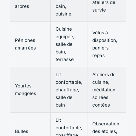
ateliers de
arbres
bain,
na
survie
cuisine
Cuisine
Vélos à
Na
équipée,
Péniches
disposition,
sa
salle de
amarrées
paniers-
qu
bain,
repas
te
terrasse
Lit
Ateliers de
V
confortable,
cuisine,
Yourtes
da
chauffage,
méditation,
mongoles
te
salle de
soirées
l'
bain
contées
Lit
Observation
confortable,
Do
Bulles
des étoiles,
chauffage,
so