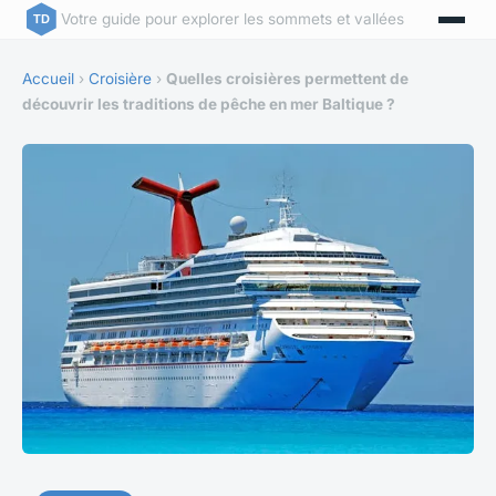
Votre guide pour explorer les sommets et vallées
Accueil
›
Croisière
›
Quelles croisières permettent de
découvrir les traditions de pêche en mer Baltique ?