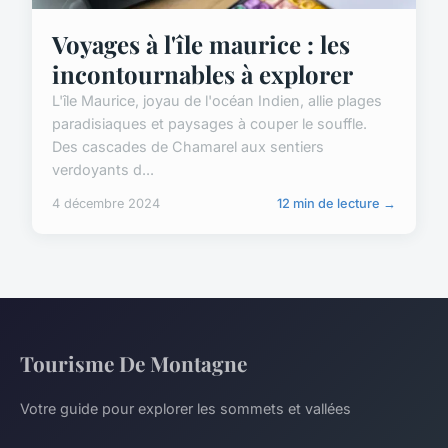
Voyages à l'île maurice : les
incontournables à explorer
L'île Maurice, joyau de l'océan Indien, allie plages
paradisiaques et paysages à couper le souffle.
Des cascades de Chamarel aux sentiers
verdoyants d...
4 décembre 2024
12 min de lecture →
Tourisme De Montagne
Votre guide pour explorer les sommets et vallées