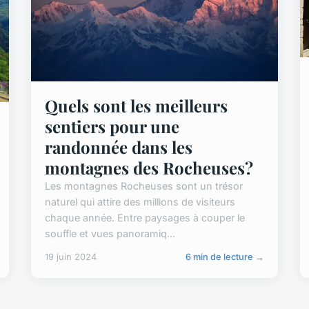
Quels sont les meilleurs
sentiers pour une
randonnée dans les
montagnes des Rocheuses?
Les montagnes Rocheuses sont un trésor
naturel qui attire des millions de visiteurs
chaque année. Entre paysages à couper le
souffle et vues panoramiq...
19 juin 2024
6 min de lecture →