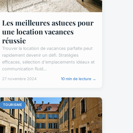
Les meilleures astuces pour
une location vacances
réussie
Trouver la location de vacances parfaite peut
rapidement devenir un défi. Stratégies
efficaces, sélection d'emplacements idéaux et
communication fluid...
27 novembre 2024
10 min de lecture →
TOURISME