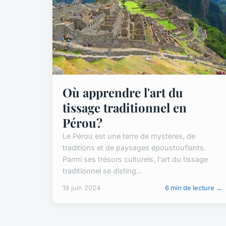
Où apprendre l'art du
tissage traditionnel en
Pérou?
Le Pérou est une terre de mystères, de
traditions et de paysages époustouflants.
Parmi ses trésors culturels, l'art du tissage
traditionnel se disting...
19 juin 2024
6 min de lecture →