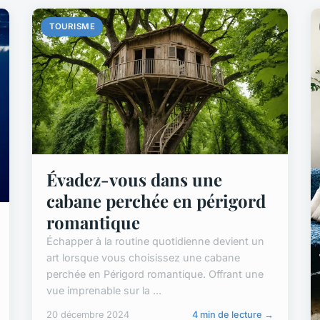
TOURISME
Évadez-vous dans une
cabane perchée en périgord
romantique
Échapper à la routine quotidienne devient un
art lorsque vous choisissez une cabane
perchée en Périgord romantique. Offrant une
vue imprenable sur la ...
20 décembre 2024
4 min de lecture →