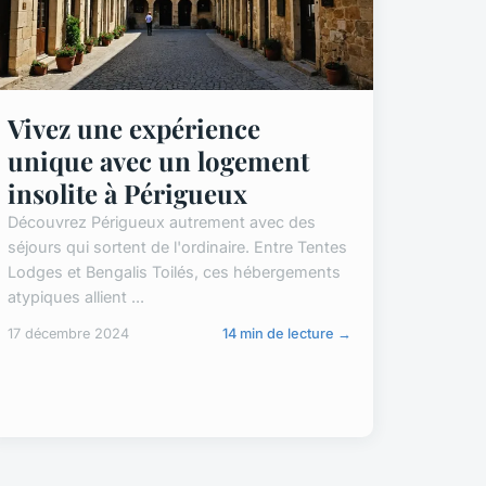
Vivez une expérience
unique avec un logement
insolite à Périgueux
Découvrez Périgueux autrement avec des
séjours qui sortent de l'ordinaire. Entre Tentes
Lodges et Bengalis Toilés, ces hébergements
atypiques allient ...
17 décembre 2024
14 min de lecture →