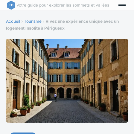
Votre guide pour explorer les sommets et vallées
Accueil
›
Tourisme
›
Vivez une expérience unique avec un
logement insolite à Périgueux